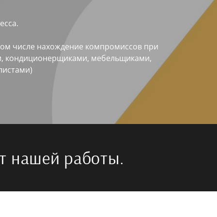
есса.
том числе нахождение компромиссов при
и, кондиционерщиками, мебельщиками,
алистами)
т нашей работы.