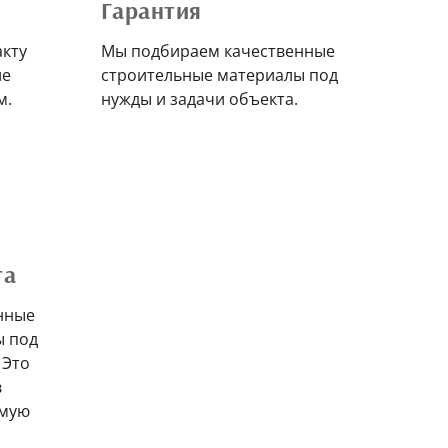
Гарантия
акту
Мы подбираем качественные
ле
строительные материалы под
м.
нужды и задачи объекта.
та
нные
ы под
 Это
в
ямую